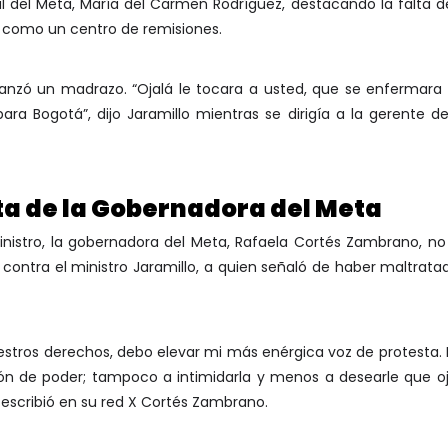
 del Meta, María del Carmen Rodríguez, destacando la falta de
 como un centro de remisiones.
lanzó un madrazo. “Ojalá le tocara a usted, que se enfermara a
ara Bogotá”, dijo Jaramillo mientras se dirigía a la gerente d
ta de la Gobernadora del Meta
inistro, la gobernadora del Meta, Rafaela Cortés Zambrano, no
X contra el ministro Jaramillo, a quien señaló de haber maltrat
tros derechos, debo elevar mi más enérgica voz de protesta. No
ción de poder; tampoco a intimidarla y menos a desearle que 
”, escribió en su red X Cortés Zambrano.