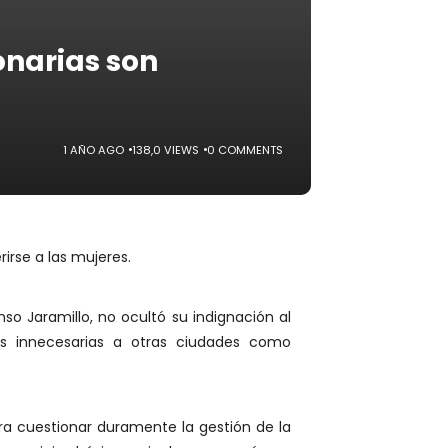
onarias son
1 AÑO AGO
138,0 VIEWS
0 COMMENTS
irse a las mujeres.
nso Jaramillo, no ocultó su indignación al
nes innecesarias a otras ciudades como
ra cuestionar duramente la gestión de la