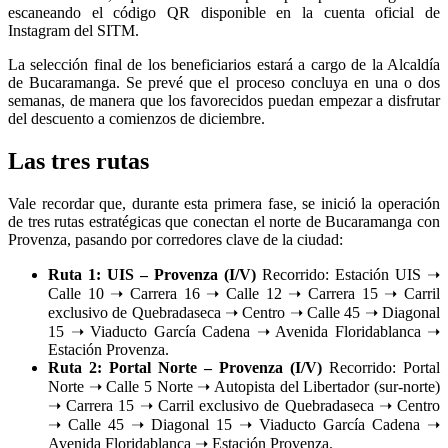
escaneando el código QR disponible en la cuenta oficial de
Instagram del SITM.
La selección final de los beneficiarios estará a cargo de la Alcaldía
de Bucaramanga. Se prevé que el proceso concluya en una o dos
semanas, de manera que los favorecidos puedan empezar a disfrutar
del descuento a comienzos de diciembre.
Las tres rutas
Vale recordar que, durante esta primera fase, se inició la operación
de tres rutas estratégicas que conectan el norte de Bucaramanga con
Provenza, pasando por corredores clave de la ciudad:
Ruta 1: UIS – Provenza (I/V)
Recorrido: Estación UIS ➝
Calle 10 ➝ Carrera 16 ➝ Calle 12 ➝ Carrera 15 ➝ Carril
exclusivo de Quebradaseca ➝ Centro ➝ Calle 45 ➝ Diagonal
15 ➝ Viaducto García Cadena ➝ Avenida Floridablanca ➝
Estación Provenza.
Ruta 2: Portal Norte – Provenza (I/V)
Recorrido: Portal
Norte ➝ Calle 5 Norte ➝ Autopista del Libertador (sur-norte)
➝ Carrera 15 ➝ Carril exclusivo de Quebradaseca ➝ Centro
➝ Calle 45 ➝ Diagonal 15 ➝ Viaducto García Cadena ➝
Avenida Floridablanca ➝ Estación Provenza.