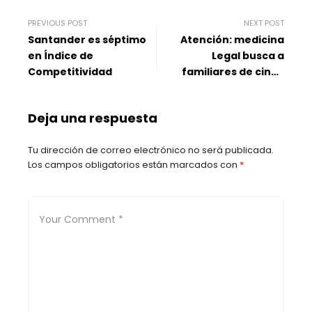
PREVIOUS POST
NEXT POST
Santander es séptimo
Atención: medicina
en Índice de
Legal busca a
Competitividad
familiares de cinco
cuerpos identificados
no reclamados en
Deja una respuesta
Bucaramanga
Tu dirección de correo electrónico no será publicada.
Los campos obligatorios están marcados con
*