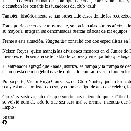
En la más reciente final del balompié nacional, entre Millonarios y
ejecutaban los penaltis los jugadores del club ‘azul’.
También, históricamente se han presentado casos donde los recogebola
Este tipo de acciones, curiosamente, son aclamadas por los aficionad
su mayoría, integran las denominadas fuerzas básicas de los equipos.
Frente a esta situación,
Vanguardia
consultó con dos especialistas en l
Nelson Reyes, quien maneja las divisiones menores en el Junior de Ba
menores, en la semana se le habla de valores y en el partido que haga
El entrenador agregó que «nada justifica, es trampa y la trampa se de
cuando está de recogebolas se le ordena lo contrario y se refunden los
Por su parte, Víctor Hugo González, del Club Nantes, que ha formado 
sea y estamos arraigados a eso, y como ese tipo de actos se celebra, 
González sostuvo, además, que «no hemos entendido que el fútbol hace
se volvió normal, todo lo que sea para mal se premia, mientras que 
limpio».
Shares: