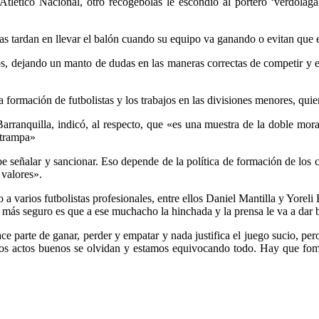
 Atlético Nacional, otro recogebolas le escondió al portero ‘verdola
s tardan en llevar el balón cuando su equipo va ganando o evitan que e
os, dejando un manto de dudas en las maneras correctas de competir y e
a formación de futbolistas y los trabajos en las divisiones menores, qui
rranquilla, indicó, al respecto, que «es una muestra de la doble moral
 trampa»
be señalar y sancionar. Eso depende de la política de formación de los c
 valores».
a varios futbolistas profesionales, entre ellos Daniel Mantilla y Yor
lo más seguro es que a ese muchacho la hinchada y la prensa le va a da
 parte de ganar, perder y empatar y nada justifica el juego sucio, per
los actos buenos se olvidan y estamos equivocando todo. Hay que fomen