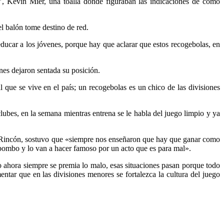
ga’, Kevin Mier, una toalla donde figuraban las indicaciones de cómo
l balón tome destino de red.
ducar a los jóvenes, porque hay que aclarar que estos recogebolas, en
enes dejaron sentada su posición.
 que se vive en el país; un recogebolas es un chico de las divisiones
lubes, en la semana mientras entrena se le habla del juego limpio y ya
eli Rincón, sostuvo que «siempre nos enseñaron que hay que ganar como
r bombo y lo van a hacer famoso por un acto que es para mal».
o ahora siempre se premia lo malo, esas situaciones pasan porque todo
tar que en las divisiones menores se fortalezca la cultura del juego