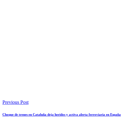
Previous Post
Choque de trenes en Cataluña deja heridos y activa alerta ferroviaria en España