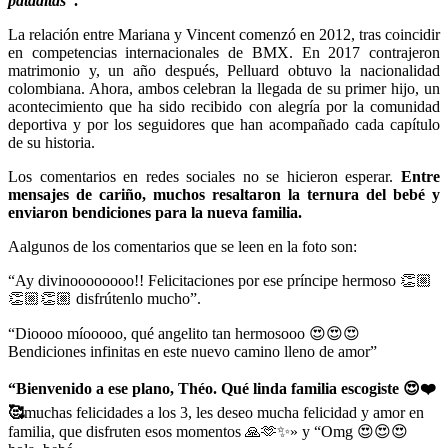
pataditas”
.
La relación entre Mariana y Vincent comenzó en 2012, tras coincidir
en competencias internacionales de BMX. En 2017 contrajeron
matrimonio y, un año después, Pelluard obtuvo la nacionalidad
colombiana. Ahora, ambos celebran la llegada de su primer hijo, un
acontecimiento que ha sido recibido con alegría por la comunidad
deportiva y por los seguidores que han acompañado cada capítulo
de su historia.
Los comentarios en redes sociales no se hicieron esperar.
Entre
mensajes de cariño, muchos resaltaron la ternura del bebé y
enviaron bendiciones para la nueva familia.
Aalgunos de los comentarios que se leen en la foto son:
“Ay divinoooooooo!! Felicitaciones por ese príncipe hermoso 👏🏼
👏🏼👏🏼 disfrútenlo mucho”.
“Dioooo míooooo, qué angelito tan hermosooo 😍😍😍
Bendiciones infinitas en este nuevo camino lleno de amor”
“Bienvenido a ese plano, Théo. Qué linda familia escogiste 😍❤️
🥰
muchas felicidades a los 3, les deseo mucha felicidad y amor en
familia, que disfruten esos momentos 🙏🫶✨» y “Omg 😍😍😍