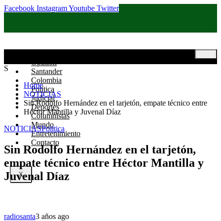
Facebook
Instagram
Youtube
Twitter
Inicio
Opinión
S
Santander
Colombia
Home
Política
NOTICIAS
Judicial
Sin Rodolfo Hernández en el tarjetón, empate técnico entre
Deportes
Héctor Mantilla y Juvenal Díaz
Columnistas
Mundo
NOTICIAS
Politica
Entretenimiento
Contacto
Sin Rodolfo Hernández en el tarjetón,
empate técnico entre Héctor Mantilla y
Juvenal Díaz
X
radiosanta
3 años ago