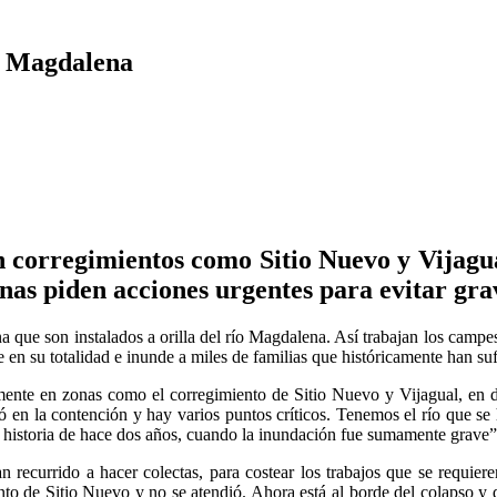
ío Magdalena
corregimientos como Sitio Nuevo y Vijagua
s piden acciones urgentes para evitar gra
 que son instalados a orilla del río Magdalena. Así trabajan los campe
en su totalidad e inunde a miles de familias que históricamente han suf
ialmente en zonas como el corregimiento de Sitio Nuevo y Vijagual, e
jó en la contención y hay varios puntos críticos. Tenemos el río que se
la historia de hace dos años, cuando la inundación fue sumamente grave”,
recurrido a hacer colectas, para costear los trabajos que se requiere
to de Sitio Nuevo y no se atendió. Ahora está al borde del colapso y d