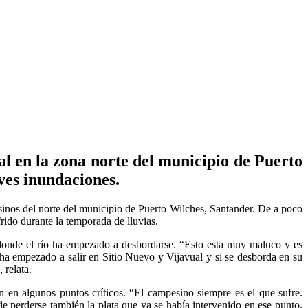
l en la zona norte del municipio de Puerto
ves inundaciones.
sinos del norte del municipio de Puerto Wilches, Santander. De a poco
rido durante la temporada de lluvias.
n donde el río ha empezado a desbordarse. “Esto esta muy maluco y es
 ha empezado a salir en Sitio Nuevo y Vijavual y si se desborda en su
 relata.
n en algunos puntos críticos. “El campesino siempre es el que sufre.
e perderse también la plata que ya se había intervenido en ese punto.