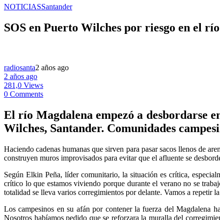
NOTICIAS
Santander
SOS en Puerto Wilches por riesgo en el r
radiosanta
2 años ago
2 años ago
281,0 Views
0 Comments
El río Magdalena empezó a desbordarse en 
Wilches, Santander. Comunidades campesina
Haciendo cadenas humanas que sirven para pasar sacos llenos de arena
construyen muros improvisados para evitar que el afluente se desborde 
Según Elkin Peña, líder comunitario, la situación es crítica, espec
crítico lo que estamos viviendo porque durante el verano no se traba
totalidad se lleva varios corregimientos por delante. Vamos a repetir 
Los campesinos en su afán por contener la fuerza del Magdalena han 
Nosotros habíamos pedido que se reforzara la muralla del corregimien