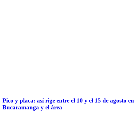
Pico y placa: así rige entre el 10 y el 15 de agosto en
Bucaramanga y el área