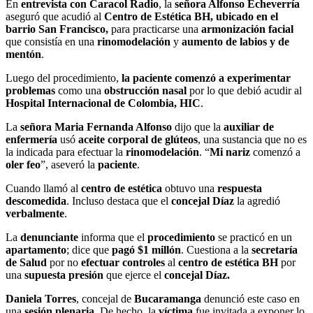
En
entrevista con Caracol Radio
, la
señora Alfonso Echeverría
aseguró que acudió al
Centro de Estética BH, ubicado en el
barrio San Francisco,
para practicarse una
armonización facial
que consistía en una
rinomodelación
y
aumento de labios y de
mentón
.
Luego del procedimiento,
la paciente comenzó a experimentar
problemas
como una
obstrucción nasal
por lo que debió acudir al
Hospital Internacional de Colombia, HIC
.
La
señora Maria Fernanda Alfonso
dijo que la
auxiliar de
enfermería
usó
aceite corporal de glúteos
, una sustancia que no es
la indicada para efectuar la
rinomodelación
. “
Mi nariz
comenzó a
oler feo
”, aseveró la
paciente
.
Cuando llamó al
centro de estética
obtuvo una
respuesta
descomedida
. Incluso destaca que el
concejal Díaz
la agredió
verbalmente
.
La
denunciante
informa que el
procedimiento
se practicó en un
apartamento
; dice que
pagó $1 millón
. Cuestiona a la
secretaría
de Salud
por no
efectuar controles
al
centro de estética BH
por
una
supuesta presión
que ejerce el
concejal Díaz.
Daniela Torres
, concejal de
Bucaramanga
denunció este caso en
una
sesión plenaria
. De hecho, la
víctima
fue invitada a exponer lo