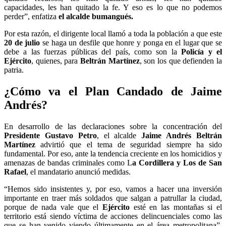
capacidades, les han quitado la fe. Y eso es lo que no podemos
perder”, enfatiza
el alcalde bumangués.
Por esta razón, el dirigente local llamó a toda la población a que este
20 de julio
se haga un desfile que honre y ponga en el lugar que se
debe a las fuerzas públicas del país, como son la
Policía y el
Ejército
, quienes, para
Beltrán Martínez
, son los que defienden la
patria.
¿Cómo va el Plan Candado de Jaime
Andrés?
En desarrollo de las declaraciones sobre la concentración del
Presidente Gustavo Petro
, el alcalde
Jaime Andrés Beltrán
Martínez
advirtió que el tema de seguridad siempre ha sido
fundamental. Por eso, ante la tendencia creciente en los homicidios y
amenazas de bandas criminales como L
a Cordillera y Los de San
Rafael
, el mandatario anunció medidas.
“Hemos sido insistentes y, por eso, vamos a hacer una inversión
importante en traer más soldados que salgan a patrullar la ciudad,
porque de nada vale que el
Ejército
esté en las montañas si el
territorio está siendo víctima de acciones delincuenciales como las
que se han venido viendo últimamente en el área metropolitana”,