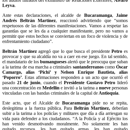
los audios filtrados del exministro de Relaciones Exteriores,
Álvaro
Leyva
.
Ante estas declaraciones, el alcalde de
Bucaramanga
,
Jaime
Andrés Beltrán Martínez
, reaccionó advirtiendo que “somos
respetuosos de las diferentes manifestaciones. Vamos a respetar las
garantías que se les da a cualquier manifestante, pero no vamos a
permitir que estos hechos se conviertan en un foco de violencia y de
enfrentamiento ciudadano”.
Beltrán Martínez
agregó que lo que busca el presidente
Petro
es
provocar y que su alcaldía no va a caer en ese juego. En tal sentido,
el mandatario de los
bumangueses
alertó que le preocupa que suban
a la tarima de esa marcha a criminales
santandereanos
como
Óscar
Camargo, alias ‘Pichi’ y Nelson Enrique Bautista, alias
‘Poporro’
. Estas afirmaciones responden a un acto que ocurrió el
pasado
21 de junio
, cuando el
Presidente Gustavo Petro
lideró
una concentración en
Medellín
e invitó a la tarima a
nueve
personas
vinculadas con las bandas criminales de la capital de
Antioquia
.
Este acto, que el Alcalde de
Bucaramanga
pide no se repita,
deslegitima a la fuerza pública. Para
Beltrán Martínez,
deberían
subir a la tarima a los policías y militares que día a día arriesgan su
vida para defender a los ciudadanos. “A la Policía y al Ejército los
han venido desmotivando moralmente. No solamente les han
quitado recursos, les han quitado armas, les han quitado