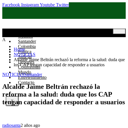
Facebook
Instagram
Youtube
Twitter
Inicio
Opinión
A
Santander
Colombia
Home
Política
NOTICIAS
Judicial
Alcalde Jaime Beltrán rechazó la reforma a la salud: duda que
Deportes
los CAP tengan capacidad de responder a usuarios
Columnistas
Mundo
NOTICIAS
Santander
Entretenimiento
Contacto
Alcalde Jaime Beltrán rechazó la
reforma a la salud: duda que los CAP
tengan capacidad de responder a usuarios
X
radiosanta
2 años ago