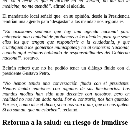
no. Va a decir es que el alcalde no ha servido, no me dio la
medicina, no me atendió”
, afirmó el alcalde.
El mandatario local señaló que, en su opinión, desde la Presidencia
tendrían una agenda para ‘desgastar’ a los mandatarios regionales.
“En ocasiones sentimos que hay una agenda nacional para
entregarle una cantidad de problemas a los alcaldes para que sean
ellos los que tengan que responderle a la ciudadanía, y que
crucifiquen a los gobiernos municipales y no al Gobierno Nacional,
cuando aquí estamos hablando de responsabilidades del Gobierno
nacional”
, sostuvo.
Beltrán reiteró que no ha podido tener un diálogo fluido con el
presidente Gustavo Petro.
“No hemos tenido una conversación fluida con el presidente.
Hemos tenido reuniones con algunos de sus funcionarios. Los
mandos medios han sido muy decentes con nosotros, pero en
realidad no nos han dado nada. Por el contrario, nos han quitado.
Por eso, como dice el dicho, si no nos van a dar, que no nos quiten.
Si no suman, que no estorben”
. reclamó.
Reforma a la salud: en riesgo de hundirse