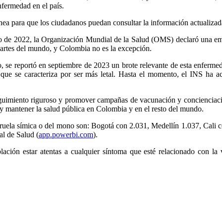
nfermedad en el país.
línea para que los ciudadanos puedan consultar la información actualizad
sto de 2022, la Organización Mundial de la Salud (OMS) declaró una eme
 partes del mundo, y Colombia no es la excepción.
 se reportó en septiembre de 2023 un brote relevante de esta enfermed
 que se caracteriza por ser más letal. Hasta el momento, el INS ha a
guimiento riguroso y promover campañas de vacunación y concienciación
s y mantener la salud pública en Colombia y en el resto del mundo.
iruela símica o del mono son: Bogotá con 2.031, Medellín 1.037, Cali 
al de Salud (
app.powerbi.com
).
lación estar atentas a cualquier síntoma que esté relacionado con la