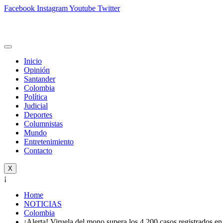
Facebook
Instagram
Youtube
Twitter
Inicio
Opinión
Santander
Colombia
Política
Judicial
Deportes
Columnistas
Mundo
Entretenimiento
Contacto
X
¡
Home
NOTICIAS
Colombia
¡Alerta! Viruela del mono supera los 4.200 casos registrados e