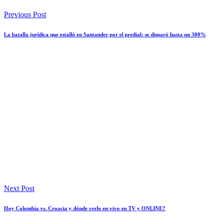
Previous Post
La batalla jurídica que estalló en Santander por el predial: se disparó hasta un 300%
Next Post
Hoy Colombia vs. Croacia y dónde verlo en vivo en TV y ONLINE?