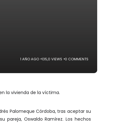
1 AÑO AGO
135,0 VIEWS
0 COMMENTS
 la vivienda de la víctima.
drés Palomeque Córdoba, tras aceptar su
 su pareja, Oswaldo Ramírez. Los hechos