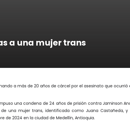
s a una mujer trans
do a más de 20 años de cárcel por el asesinato que ocurrió en
impuso una condena de 24 años de prisión contra Jaminson An
o de una mujer trans, identificada como Juana Castañeda, y
re de 2024 en la ciudad de Medellín, Antioquia.