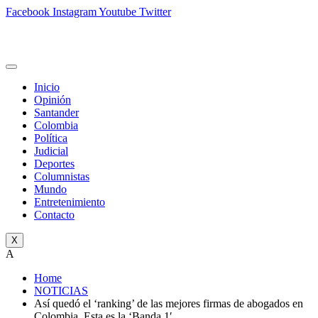
Facebook
Instagram
Youtube
Twitter
Inicio
Opinión
Santander
Colombia
Política
Judicial
Deportes
Columnistas
Mundo
Entretenimiento
Contacto
X
A
Home
NOTICIAS
Así quedó el ‘ranking’ de las mejores firmas de abogados en
Colombia. Esta es la ‘Banda 1′