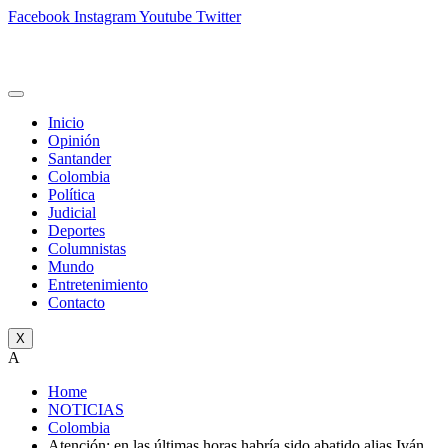
Facebook
Instagram
Youtube
Twitter
Inicio
Opinión
Santander
Colombia
Política
Judicial
Deportes
Columnistas
Mundo
Entretenimiento
Contacto
X
A
Home
NOTICIAS
Colombia
Atención: en las últimas horas habría sido abatido alias Iván