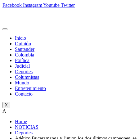
Facebook
Instagram
Youtube
Twitter
Inicio
Opinión
Santander
Colombia
Política
Judicial
Deportes
Columnistas
Mundo
Entretenimiento
Contacto
X
A
Home
NOTICIAS
Deportes
Atlético Bucaramanga y Junior, los dos últimos campeones, se