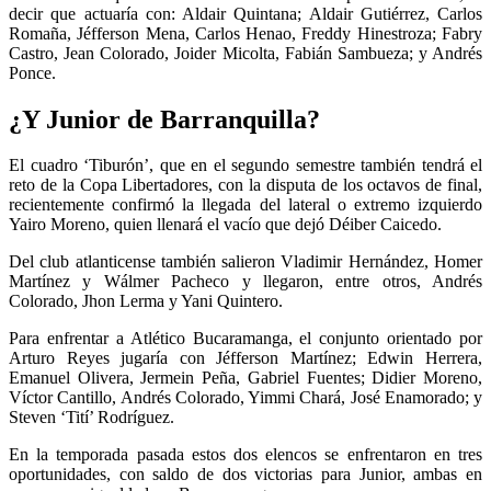
decir que actuaría con: Aldair Quintana; Aldair Gutiérrez, Carlos
Romaña, Jéfferson Mena, Carlos Henao, Freddy Hinestroza; Fabry
Castro, Jean Colorado, Joider Micolta, Fabián Sambueza; y Andrés
Ponce.
¿Y Junior de Barranquilla?
El cuadro ‘Tiburón’, que en el segundo semestre también tendrá el
reto de la Copa Libertadores, con la disputa de los octavos de final,
recientemente confirmó la llegada del lateral o extremo izquierdo
Yairo Moreno, quien llenará el vacío que dejó Déiber Caicedo.
Del club atlanticense también salieron Vladimir Hernández, Homer
Martínez y Wálmer Pacheco y llegaron, entre otros, Andrés
Colorado, Jhon Lerma y Yani Quintero.
Para enfrentar a Atlético Bucaramanga, el conjunto orientado por
Arturo Reyes jugaría con Jéfferson Martínez; Edwin Herrera,
Emanuel Olivera, Jermein Peña, Gabriel Fuentes; Didier Moreno,
Víctor Cantillo, Andrés Colorado, Yimmi Chará, José Enamorado; y
Steven ‘Tití’ Rodríguez.
En la temporada pasada estos dos elencos se enfrentaron en tres
oportunidades, con saldo de dos victorias para Junior, ambas en