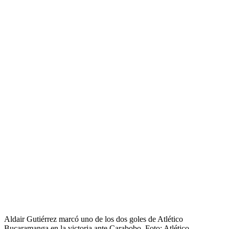
Aldair Gutiérrez marcó uno de los dos goles de Atlético
Bucaramanga en la victoria ante Carabobo. Foto: Atlético