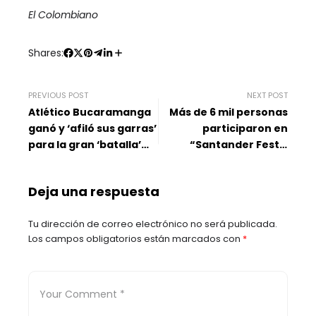
El Colombiano
Shares:
PREVIOUS POST
NEXT POST
Atlético Bucaramanga
Más de 6 mil personas
ganó y ‘afiló sus garras’
participaron en
para la gran ‘batalla’
“Santander Fest”,
frente a Colo Colo
realizado en Bogotá
Deja una respuesta
Tu dirección de correo electrónico no será publicada.
Los campos obligatorios están marcados con
*