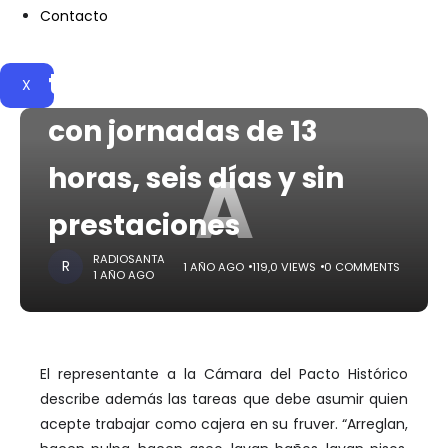
Contacto
Racero ofreciendo
trabajo por $1 millón
X
con jornadas de 13
A
horas, seis días y sin
prestaciones
RADIOSANTA
1 AÑO AGO
119,0 VIEWS
0 COMMENTS
1 AÑO AGO
El representante a la Cámara del Pacto Histórico
describe además las tareas que debe asumir quien
acepte trabajar como cajera en su fruver. “Arreglan,