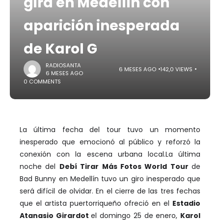
gira en Medellín con
aparición inesperada
de Karol G
RADIOSANTA
6 MESES AGO
142,0 VIEWS
6 MESES AGO
0 COMMENTS
La última fecha del tour tuvo un momento
inesperado que emocionó al público y reforzó la
conexión con la escena urbana local.La última
noche del
Debí Tirar Más Fotos World Tour
de
Bad Bunny en Medellín tuvo un giro inesperado que
será difícil de olvidar. En el cierre de las tres fechas
que el artista puertorriqueño ofreció en el
Estadio
Atanasio Girardot
el domingo 25 de enero,
Karol