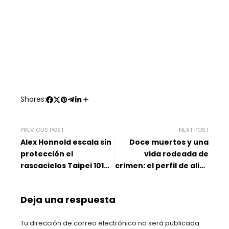
Shares:
PREVIOUS POST
NEXT POST
Alex Honnold escala sin
Doce muertos y una
protección el
vida rodeada de
rascacielos Taipei 101
crimen: el perfil de alias
en transmisión de
‘Julito’ en
Netflix
Bucaramanga
Deja una respuesta
Tu dirección de correo electrónico no será publicada.