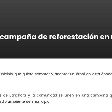
 campaña de reforestación en
unicipio que quiera sembrar y adoptar un árbol en esta épo
des de Barichara y la comunidad se unen en una campaña 
edio ambiente del municipio.