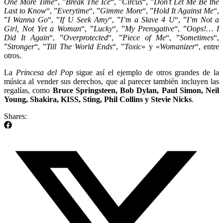
One More Time
“, ”
Break The Ice
“, ”
Circus
“, ”
Don’t Let Me Be the
Last to Know
“, ”
Everytime
“, ”
Gimme More
“, ”
Hold It Against Me
“,
”
I Wanna Go
“, ”
If U Seek Amy
“, ”
I’m a Slave 4 U
“, ”
I’m Not a
Girl, Not Yet a Woman
“, ”
Lucky
“, ”
My Prerogative
“, ”
Oops!… I
Did It Again
“, ”
Overprotected
“, ”
Piece of Me
“, ”
Sometimes
“,
”
Stronger
“, ”
Till The World Ends
“, ”
Toxic
» y «
Womanizer
“, entre
otros.
La
Princesa del Pop
sigue así el ejemplo de otros grandes de la
música al vender sus derechos, que al parecer también incluyen las
regalías, como
Bruce Springsteen, Bob Dylan, Paul Simon, Neil
Young, Shakira, KISS, Sting, Phil Collins y Stevie Nicks
.
Shares: