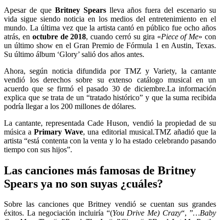
Apesar de que
Britney Spears
lleva años fuera del escenario su
vida sigue siendo noticia en los medios del entretenimiento en el
mundo. La última vez que la artista cantó en público fue ocho años
atrás, en
octubre de 2018
, cuando cerró su gira «
Piece of Me
» con
un último show en el Gran Premio de Fórmula 1 en Austin, Texas.
Su último álbum ‘Glory’ salió dos años antes.
Ahora, según noticia difundida por TMZ y Variety, la cantante
vendió los derechos sobre su extenso catálogo musical en un
acuerdo que se firmó el pasado 30 de diciembre.La información
explica que se trata de un “tratado histórico” y que la suma recibida
podría llegar a los 200 millones de dólares.
La cantante, representada Cade Huson, vendió la propiedad de su
música a
Primary Wave
, una editorial musical.TMZ añadió que la
artista “está contenta con la venta y lo ha estado celebrando pasando
tiempo con sus hijos”.
Las canciones más famosas de Britney
Spears ya no son suyas ¿cuáles?
Sobre las canciones que Britney vendió se cuentan sus grandes
éxitos. La negociación incluiría “(
You Drive Me) Crazy
“, ”
…Baby