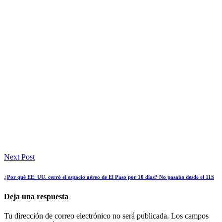
Next Post
¿Por qué EE. UU. cerró el espacio aéreo de El Paso por 10 días? No pasaba desde el 11S
Deja una respuesta
Tu dirección de correo electrónico no será publicada.
Los campos