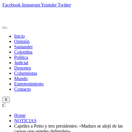
Facebook
Instagram
Youtube
Twitter
Inicio
Opinión
Santander
Colombia
Política
Judicial
Deportes
Columnistas
Mundo
Entretenimiento
Contacto
X
C
Home
NOTICIAS
Capriles a Petro y tres presidentes: «Maduro se alejó de las
causas que ustedes defienden»