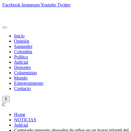
Facebook
Instagram
Youtube
Twitter
Inicio
Opinión
Santander
Colombia
Política
Judicial
Deportes
Columnistas
Mundo
Entretenimiento
Contacto
X
C
Home
NOTICIAS
Judicial
Capturado presunto abusador de niños en un hogar infantil del