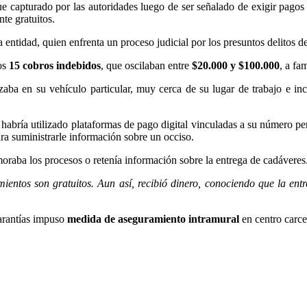
e capturado por las autoridades luego de ser señalado de exigir pagos
te gratuitos.
la entidad, quien enfrenta un proceso judicial por los presuntos delitos d
os
15 cobros indebidos
, que oscilaban entre
$20.000 y $100.000
, a fa
aba en su vehículo particular, muy cerca de su lugar de trabajo e incl
 habría utilizado plataformas de pago digital vinculadas a su número per
a suministrarle información sobre un occiso.
moraba los procesos o retenía información sobre la entrega de cadáveres
ientos son gratuitos. Aun así, recibió dinero, conociendo que la entr
garantías impuso
medida de aseguramiento intramural
en centro carce