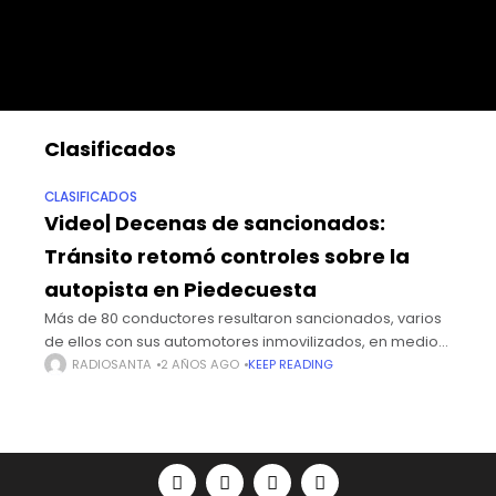
Clasificados
CLASIFICADOS
Video| Decenas de sancionados:
Tránsito retomó controles sobre la
autopista en Piedecuesta
Más de 80 conductores resultaron sancionados, varios
de ellos con sus automotores inmovilizados, en medio
de los operativos de vigilancia y control que se
RADIOSANTA
2 AÑOS AGO
KEEP READING
volvieron a desplegar sobre la autopista,