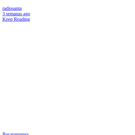
radiosanta
3 semanas ago
Keep Reading
Bucaramanga