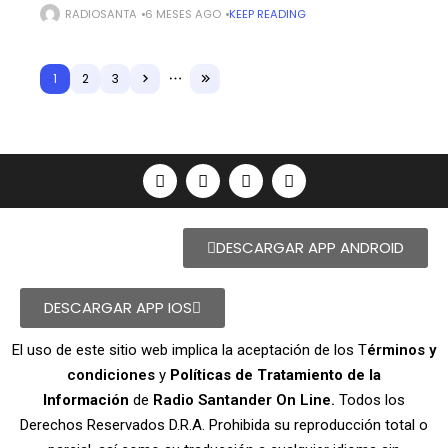
pancartas, olla para el sancocho, pitos y arengas en
RADIOSANTA
6 MESES AGO
KEEP READING
1
2
3
DESCARGAR APP ANDROID
DESCARGAR APP IOS
El uso de este sitio web implica la aceptación de los T
érminos y
condiciones
y
Políticas de Tratamiento de la
Información
de
Radio Santander On Line.
Todos los
Derechos Reservados D.R.A. Prohibida su reproducción total o