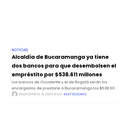
NOTICIAS
Alcaldía de Bucaramanga ya tiene
dos bancos para que desembolsen el
empréstito por $538.611 millones
Los bancos de Occidente y el de Bogotá serán los
encargados de prestarle a Bucaramanga los $538.611
millones que se invertirán en el cambio de la red
RADIOSANTA
5 DÍAS AGO
KEEP READING
semafórica y en