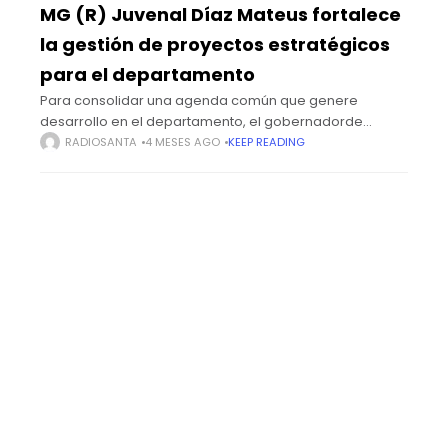
MG (R) Juvenal Díaz Mateus fortalece
la gestión de proyectos estratégicos
para el departamento
Para consolidar una agenda común que genere
desarrollo en el departamento, el gobernadorde
Santander, MG (R) Juvenal Díaz Mateus, lideró un
RADIOSANTA
4 MESES AGO
KEEP READING
encuentro con la bancada de congresistas y
representantes a