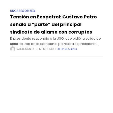
UNCATEGORIZED
Tensión en Ecopetrol: Gustavo Petro
señala a “parte” del principal
sindicato de aliarse con corruptos
El presidente respondió a la USO, que pidió la salida de
Ricardo Roa de la compañía petrolera. El presidente
Gustavo Petro respondió a la Unión Sindical Obrera de
RADIOSANTA
5 MESES AGO
KEEP READING
la Industria