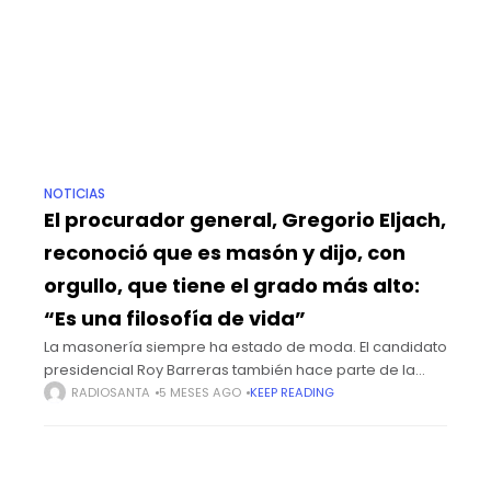
NOTICIAS
El procurador general, Gregorio Eljach,
reconoció que es masón y dijo, con
orgullo, que tiene el grado más alto:
“Es una filosofía de vida”
La masonería siempre ha estado de moda. El candidato
presidencial Roy Barreras también hace parte de la
logia. El procurador general de la Nación, Gregorio
RADIOSANTA
5 MESES AGO
KEEP READING
Eljach, no dudó al responder