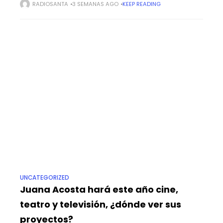
polémica podría generar grietas en la coalición de
RADIOSANTA
3 SEMANAS AGO
KEEP READING
gobierno. Este lunes, 20
UNCATEGORIZED
Juana Acosta hará este año cine,
teatro y televisión, ¿dónde ver sus
proyectos?