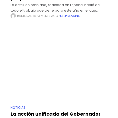
La actriz colombiana, radicada en España, habló de
todo el trabajo que viene para este año en el que
incluye una serie en la que actuó con su hija Lola.Hace
RADIOSANTA
3 MESES AGO
KEEP READING
NOTICIAS
La acción unificada del Gobernador