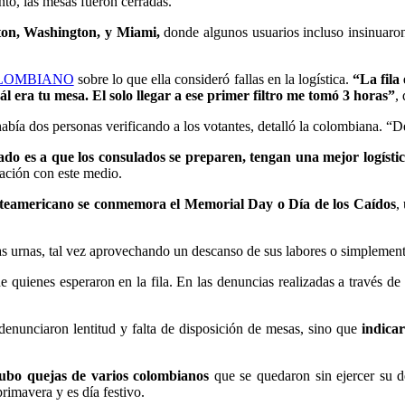
anto, las mesas fueron cerradas.
ston, Washington, y Miami,
donde algunos usuarios incluso insinuaron 
LOMBIANO
sobre lo que ella consideró fallas en la logística.
“La fila
l era tu mesa. El solo llegar a ese primer filtro me tomó 3 horas”
, 
abía dos personas verificando a los votantes, detalló la colombiana. “
mado es a que los consulados se preparen, tengan una mejor logíst
sación con este medio.
rteamericano se conmemora el Memorial Day o Día de los Caídos
,
 urnas, tal vez aprovechando un descanso de sus labores o simplemente r
quienes esperaron en la fila. En las denuncias realizadas a través de
nunciaron lentitud y falta de disposición de mesas, sino que
indica
hubo quejas de varios colombianos
que se quedaron sin ejercer su 
rimavera y es día festivo.