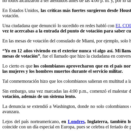
no todos alcanzaron a ser atendidos antes de las 4:00 p. m. y, por lo t
En Estados Unidos,
las críticas más fuertes surgieron desde Hou
votación.
Una ciudadana que denunció lo sucedido en redes habló con
EL CO
vez te acercabas a la entrada del punto de votación para saber cuá
En las mesas de votación del consulado de Miami, por ejemplo, solo h
“Yo en 12 años viviendo en el exterior nunca vi algo así. Mi lla
mesas de votación”
, fue el llamado que hizo la ciudadana en conver
Lo cierto es que
los colombianos aprovecharon que en el país no
las mujeres y los hombres muertos durante el servicio militar.
Tal conmemoración hizo que los colombianos salieran en multitud a las
Sin embargo, una vez marcadas las 4:00 p.m., comenzó el malestar de 
votación, además de un sistema lento.
La denuncia se extendió a Washington, donde no solo colombianos de
avanzara.
Lejos del país norteamericano,
en
Londres
, Inglaterra, también 
coincide con un día especial en Europa, pues se celebra el feriado de p