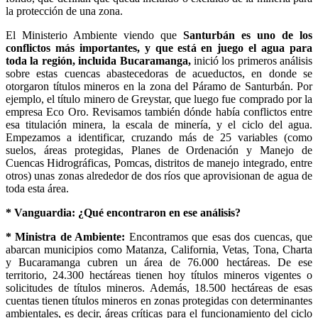
la protección de una zona.
El Ministerio Ambiente viendo que
Santurbán es uno de los
conflictos más importantes, y que está en juego el agua para
toda la región, incluida Bucaramanga,
inició los primeros análisis
sobre estas cuencas abastecedoras de acueductos, en donde se
otorgaron títulos mineros en la zona del Páramo de Santurbán. Por
ejemplo, el título minero de Greystar, que luego fue comprado por la
empresa Eco Oro. Revisamos también dónde había conflictos entre
esa titulación minera, la escala de minería, y el ciclo del agua.
Empezamos a identificar, cruzando más de 25 variables (como
suelos, áreas protegidas, Planes de Ordenación y Manejo de
Cuencas Hidrográficas, Pomcas, distritos de manejo integrado, entre
otros) unas zonas alrededor de dos ríos que aprovisionan de agua de
toda esta área.
* Vanguardia: ¿Qué encontraron en ese análisis?
* Ministra de Ambiente:
Encontramos que esas dos cuencas, que
abarcan municipios como Matanza, California, Vetas, Tona, Charta
y Bucaramanga cubren un área de 76.000 hectáreas. De ese
territorio, 24.300 hectáreas tienen hoy títulos mineros vigentes o
solicitudes de títulos mineros. Además, 18.500 hectáreas de esas
cuentas tienen títulos mineros en zonas protegidas con determinantes
ambientales, es decir, áreas críticas para el funcionamiento del ciclo