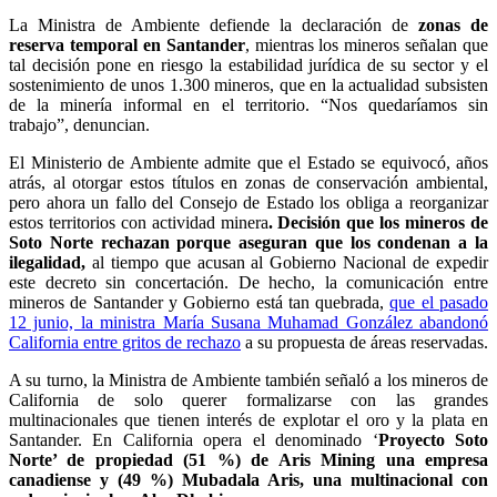
La Ministra de Ambiente defiende la declaración de
zonas de
reserva temporal en Santander
, mientras los mineros señalan que
tal decisión pone en riesgo la estabilidad jurídica de su sector y el
sostenimiento de unos 1.300 mineros, que en la actualidad subsisten
de la minería informal en el territorio. “Nos quedaríamos sin
trabajo”, denuncian.
El Ministerio de Ambiente admite que el Estado se equivocó, años
atrás, al otorgar estos títulos en zonas de conservación ambiental,
pero ahora un fallo del Consejo de Estado los obliga a reorganizar
estos territorios con actividad minera
. Decisión que los mineros de
Soto Norte rechazan porque aseguran que los condenan a la
ilegalidad,
al tiempo que acusan al Gobierno Nacional de expedir
este decreto sin concertación. De hecho, la comunicación entre
mineros de Santander y Gobierno está tan quebrada,
que el pasado
12 junio, la ministra María Susana Muhamad González abandonó
California entre gritos de rechazo
a su propuesta de áreas reservadas.
A su turno, la Ministra de Ambiente también señaló a los mineros de
California de solo querer formalizarse con las grandes
multinacionales que tienen interés de explotar el oro y la plata en
Santander. En California opera el denominado ‘
Proyecto Soto
Norte’ de propiedad (51 %) de Aris Mining una empresa
canadiense y (49 %) Mubadala Aris, una multinacional con