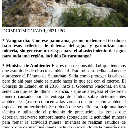
DCIM\101MEDIA\DJI_0621.JPG
* Vanguardia: Con ese panorama, ¿cómo ordenar el territorio
bajo esos criterios de defensa del agua y garantizar una
minería, sin generar un riesgo para el abastecimiento del agua
para toda una región, incluida Bucaramanga?
* Ministra de Ambiente:
Esa es una responsabilidad que tenemos
que asumir desde el sector ambiental. Esto no se supedita solamente
a proteger el Páramo de Santurbán. Sería como proteger la cabeza,
pero de ahí para abajo se puede hacer lo que sea con el cuerpo. El
Consejo de Estado, en el 2010, instó al Gobierno Nacional, en una
sentencia que es de última instancia, a que se arreglara el desorden
minero causado por la entrega de títulos sobre determinantes
ambientales (así se conocen a las zonas con protección ambiental
especial en un territorio). Se ordenó que se definiera, bajo una base
técnica y utilizando el principio de precaución, las zonas que
deberían reservarse temporalmente (congelarse la actividad minera)
para frenar la actividad minera, mientras se realizan estudios de
fondo, que definan qué queda incluido o excluido de la minería para