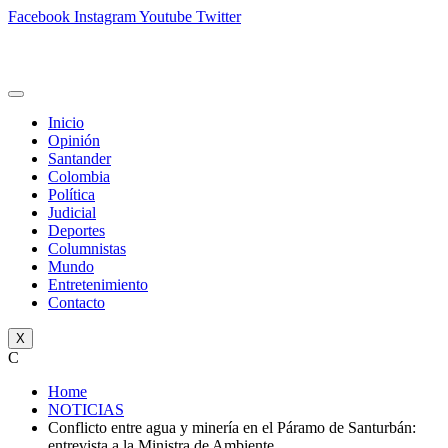
Facebook
Instagram
Youtube
Twitter
Inicio
Opinión
Santander
Colombia
Política
Judicial
Deportes
Columnistas
Mundo
Entretenimiento
Contacto
X
C
Home
NOTICIAS
Conflicto entre agua y minería en el Páramo de Santurbán:
entrevista a la Ministra de Ambiente