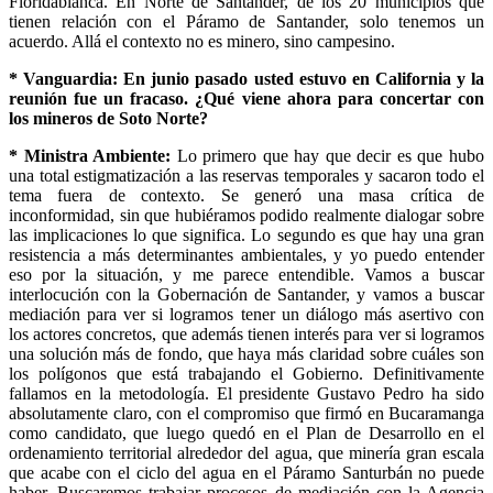
Floridablanca. En Norte de Santander, de los 20 municipios que
tienen relación con el Páramo de Santander, solo tenemos un
acuerdo. Allá el contexto no es minero, sino campesino.
* Vanguardia: En junio pasado usted estuvo en California y la
reunión fue un fracaso. ¿Qué viene ahora para concertar con
los mineros de Soto Norte?
* Ministra Ambiente:
Lo primero que hay que decir es que hubo
una total estigmatización a las reservas temporales y sacaron todo el
tema fuera de contexto. Se generó una masa crítica de
inconformidad, sin que hubiéramos podido realmente dialogar sobre
las implicaciones lo que significa. Lo segundo es que hay una gran
resistencia a más determinantes ambientales, y yo puedo entender
eso por la situación, y me parece entendible. Vamos a buscar
interlocución con la Gobernación de Santander, y vamos a buscar
mediación para ver si logramos tener un diálogo más asertivo con
los actores concretos, que además tienen interés para ver si logramos
una solución más de fondo, que haya más claridad sobre cuáles son
los polígonos que está trabajando el Gobierno. Definitivamente
fallamos en la metodología. El presidente Gustavo Pedro ha sido
absolutamente claro, con el compromiso que firmó en Bucaramanga
como candidato, que luego quedó en el Plan de Desarrollo en el
ordenamiento territorial alrededor del agua, que minería gran escala
que acabe con el ciclo del agua en el Páramo Santurbán no puede
haber. Buscaremos trabajar procesos de mediación con la Agencia