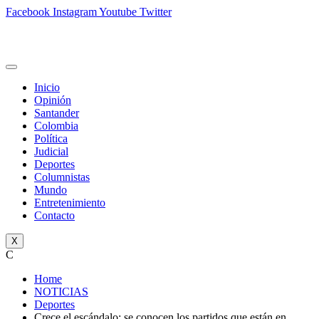
Facebook
Instagram
Youtube
Twitter
Inicio
Opinión
Santander
Colombia
Política
Judicial
Deportes
Columnistas
Mundo
Entretenimiento
Contacto
X
C
Home
NOTICIAS
Deportes
Crece el escándalo: se conocen los partidos que están en