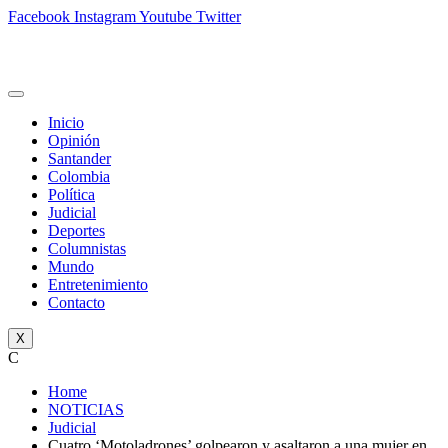
Facebook
Instagram
Youtube
Twitter
Inicio
Opinión
Santander
Colombia
Política
Judicial
Deportes
Columnistas
Mundo
Entretenimiento
Contacto
X
C
Home
NOTICIAS
Judicial
Cuatro ‘Motoladrones’ golpearon y asaltaron a una mujer en