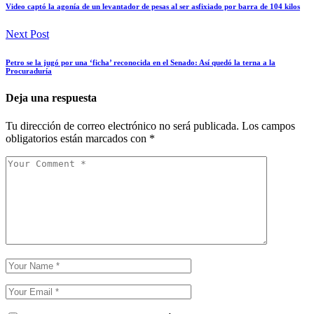
Video captó la agonía de un levantador de pesas al ser asfixiado por barra de 104 kilos
Next Post
Petro se la jugó por una ‘ficha’ reconocida en el Senado: Así quedó la terna a la
Procuraduría
Deja una respuesta
Tu dirección de correo electrónico no será publicada.
Los campos
obligatorios están marcados con
*