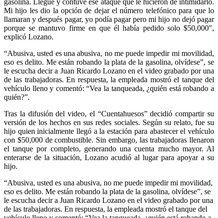
gasolina. Llegué y contuve ese ataque que le hicieron de intimidarlo.
Mi hijo les dio la opción de dejar el número telefónico para que lo
llamaran y después pagar, yo podía pagar pero mi hijo no dejó pagar
porque se mantuvo firme en que él había pedido solo $50,000″,
explicó Lozano.
“Abusiva, usted es una abusiva, no me puede impedir mi movilidad,
eso es delito. Me están robando la plata de la gasolina, olvídese”, se
le escucha decir a Juan Ricardo Lozano en el video grabado por una
de las trabajadoras. En respuesta, la empleada mostró el tanque del
vehículo lleno y comentó: “Vea la tanqueada, ¿quién está robando a
quién?”.
Tras la difusión del video, el “Cuentahuesos” decidió compartir su
versión de los hechos en sus redes sociales. Según su relato, fue su
hijo quien inicialmente llegó a la estación para abastecer el vehículo
con $50,000 de combustible. Sin embargo, las trabajadoras llenaron
el tanque por completo, generando una cuenta mucho mayor. Al
enterarse de la situación, Lozano acudió al lugar para apoyar a su
hijo.
“Abusiva, usted es una abusiva, no me puede impedir mi movilidad,
eso es delito. Me están robando la plata de la gasolina, olvídese”, se
le escucha decir a Juan Ricardo Lozano en el video grabado por una
de las trabajadoras. En respuesta, la empleada mostró el tanque del
vehículo lleno y comentó: “Vea la tanqueada, ¿quién está robando a