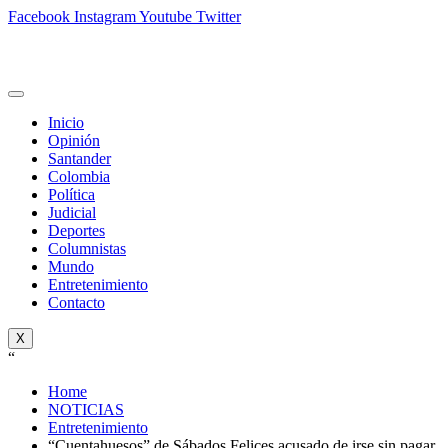
Facebook
Instagram
Youtube
Twitter
Inicio
Opinión
Santander
Colombia
Política
Judicial
Deportes
Columnistas
Mundo
Entretenimiento
Contacto
X
“
Home
NOTICIAS
Entretenimiento
“Cuentahuesos” de Sábados Felices acusado de irse sin pagar