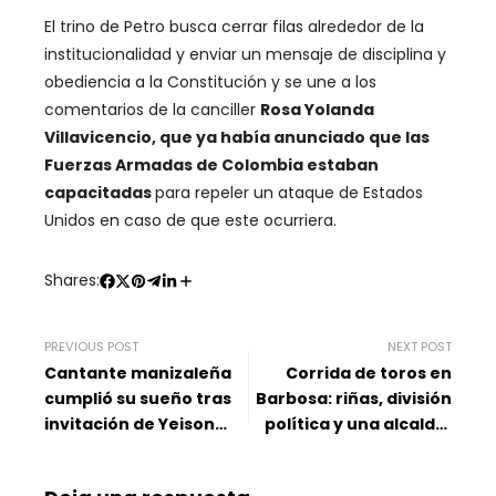
El trino de Petro busca cerrar filas alrededor de la
institucionalidad y enviar un mensaje de disciplina y
obediencia a la Constitución y se une a los
comentarios de la canciller
Rosa Yolanda
Villavicencio, que ya había anunciado que las
Fuerzas Armadas de Colombia estaban
capacitadas
para repeler un ataque de Estados
Unidos en caso de que este ocurriera.
Shares:
PREVIOUS POST
NEXT POST
Cantante manizaleña
Corrida de toros en
cumplió su sueño tras
Barbosa: riñas, división
invitación de Yeison
política y una alcaldía
Jiménez y Camilo
bajo la lupa de la
Cifuentes
Procuraduría