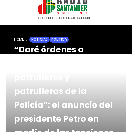
HOME
NOTICIAS
POLITICA
“Daré órdenes a
soldados, soldadas y
patrulleros y
patrulleras de la
Policía”: el anuncio del
presidente Petro en