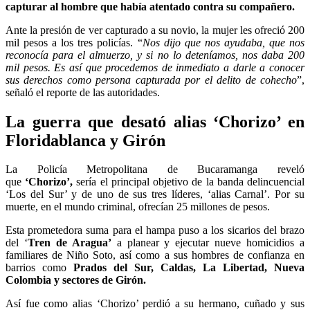
capturar al hombre que había atentado contra su compañero.
Ante la presión de ver capturado a su novio, la mujer les ofreció 200
mil pesos a los tres policías. “
Nos dijo que nos ayudaba, que nos
reconocía para el almuerzo, y si no lo deteníamos, nos daba 200
mil pesos. Es así que procedemos de inmediato a darle a conocer
sus derechos como persona capturada por el delito de cohecho
”,
señaló el reporte de las autoridades.
La guerra que desató alias ‘Chorizo’ en
Floridablanca y Girón
La Policía Metropolitana de Bucaramanga reveló
que
‘Chorizo’,
sería el principal objetivo de la banda delincuencial
‘Los del Sur’ y de uno de sus tres líderes, ‘alias Carnal’. Por su
muerte, en el mundo criminal, ofrecían 25 millones de pesos.
Esta prometedora suma para el hampa puso a los sicarios del brazo
del ‘
Tren de Aragua’
a planear y ejecutar nueve homicidios a
familiares de Niño Soto, así como a sus hombres de confianza en
barrios como
Prados del Sur, Caldas, La Libertad, Nueva
Colombia y sectores de Girón.
Así fue como alias ‘Chorizo’ perdió a su hermano, cuñado y sus