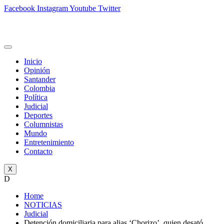
Facebook
Instagram
Youtube
Twitter
Inicio
Opinión
Santander
Colombia
Política
Judicial
Deportes
Columnistas
Mundo
Entretenimiento
Contacto
X
D
Home
NOTICIAS
Judicial
Detención domiciliaria para alias ‘Chorizo’, quien desató