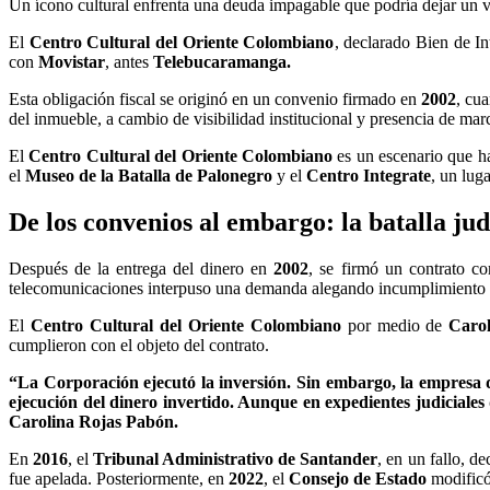
Un ícono cultural enfrenta una deuda impagable que podría dejar un 
El
Centro Cultural del Oriente Colombiano
, declarado Bien de I
con
Movistar
, antes
Telebucaramanga.
Esta obligación fiscal se originó en un convenio firmado en
2002
, cu
del inmueble, a cambio de visibilidad institucional y presencia de mar
El
Centro Cultural del Oriente Colombiano
es un escenario que ha
el
Museo de la Batalla de Palonegro
y el
Centro Integrate
, un lug
De los convenios al embargo: la batalla ju
Después de la entrega del dinero en
2002
, se firmó un contrato co
telecomunicaciones interpuso una demanda alegando incumplimiento en
El
Centro Cultural del Oriente Colombiano
por medio de
Caro
cumplieron con el objeto del contrato.
“La Corporación ejecutó la inversión. Sin embargo, la empresa 
ejecución del dinero invertido. Aunque en expedientes judiciales
Carolina Rojas Pabón.
En
2016
, el
Tribunal Administrativo de Santander
, en un fallo, d
fue apelada. Posteriormente, en
2022
, el
Consejo de Estado
modificó