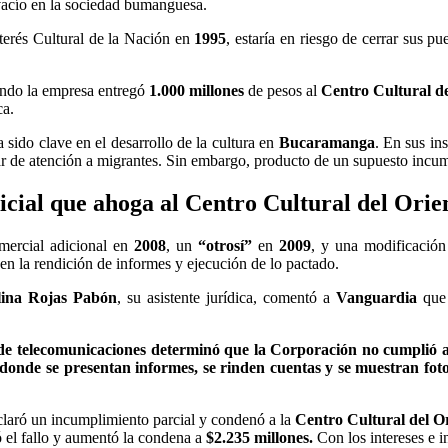
vacío en la sociedad bumanguesa.
nterés Cultural de la Nación en
1995
, estaría en riesgo de cerrar sus 
ando la empresa entregó
1.000 millones
de pesos al
Centro Cultural d
ca.
 sido clave en el desarrollo de la cultura en
Bucaramanga
. En sus in
ar de atención a migrantes. Sin embargo, producto de un supuesto incum
dicial que ahoga al Centro Cultural del Orie
mercial adicional en
2008
, un
“otrosí”
en
2009
, y una modificación
 la rendición de informes y ejecución de lo pactado.
lina Rojas Pabón
, su asistente jurídica, comentó a
Vanguardia
que 
de telecomunicaciones determinó que la Corporación no cumplió a 
 donde se presentan informes, se rinden cuentas y se muestran foto
eclaró un incumplimiento parcial y condenó a la
Centro Cultural del O
 el fallo y aumentó la condena a
$2.235 millones.
Con los intereses e 