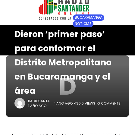
BUCARAMANGA
HOME
NOTICIAS
SANTANDER
NOTICIAS
Dieron ‘primer paso’
para conformar el
Distrito Metropolitano
D
en Bucaramanga y el
área
RADIOSANTA
1 AÑO AGO
130,0 VIEWS
0 COMMENTS
1 AÑO AGO