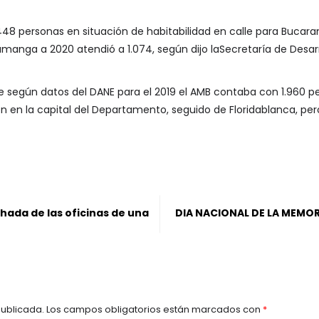
1.448 personas en situación de habitabilidad en calle para Buc
amanga a 2020 atendió a 1.074, según dijo laSecretaría de Desarro
ue según datos del DANE para el 2019 el AMB contaba con 1.960 p
ón en la capital del Departamento, seguido de Floridablanca, 
ada de las oficinas de una
DIA NACIONAL DE LA MEMOR
publicada.
Los campos obligatorios están marcados con
*