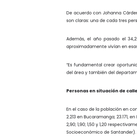
De acuerdo con Johanna Cárden
son claras: una de cada tres pe
Además, el año pasado el 34,2%
aproximadamente vivían en esas
“Es fundamental crear oportunid
del área y también del departam
Personas en situación de call
En el caso de la población en co
2.213 en Bucaramanga; 23.171, en B
2,90; 1,90; 1,50 y 1,20 respecti
Socioeconómico de Santander).