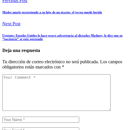
Previous Post
Madre murió protegiendo a su hijo de un sicario: el joven quedó herido
Next Post
Urgente: Estados Unidos le hace grave advertencia al dictador Maduro; le dice que su
“paciencia” se está agotando
Deja una respuesta
Tu dirección de correo electrónico no será publicada.
Los campos
obligatorios están marcados con
*