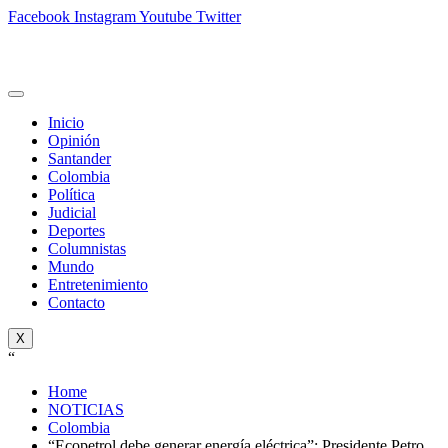
Facebook
Instagram
Youtube
Twitter
Inicio
Opinión
Santander
Colombia
Política
Judicial
Deportes
Columnistas
Mundo
Entretenimiento
Contacto
X
“
Home
NOTICIAS
Colombia
“Ecopetrol debe generar energía eléctrica”: Presidente Petro