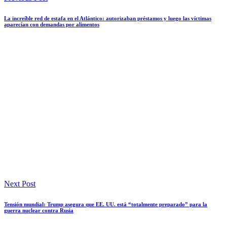
La increíble red de estafa en el Atlántico: autorizaban préstamos y luego las víctimas
aparecían con demandas por alimentos
Next Post
Tensión mundial: Trump asegura que EE. UU. está “totalmente preparado” para la
guerra nuclear contra Rusia