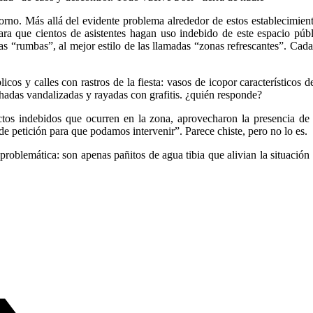
orno. Más allá del evidente problema alrededor de estos establecimien
para que cientos de asistentes hagan uso indebido de este espacio públi
as “rumbas”, al mejor estilo de las llamadas “zonas refrescantes”. Ca
cos y calles con rastros de la fiesta: vasos de icopor característicos 
adas vandalizadas y rayadas con grafitis. ¿quién responde?
ctos indebidos que ocurren en la zona, aprovecharon la presencia de f
e petición para que podamos intervenir”. Parece chiste, pero no lo es.
roblemática: son apenas pañitos de agua tibia que alivian la situació