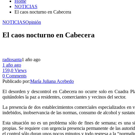
Home
NOTICIAS
El caos nocturno en Cabecera
NOTICIAS
Opinión
El caos nocturno en Cabecera
radiosanta
1 año ago
1 año ago
159,0 Views
0 Comments
Publicado por:
María Juliana Acebedo
El desorden y descontrol en Cabecera no ocurre solo en Cuadra Play.
quitándoles la paz a residentes, comerciantes y vecinos del sector.
La presencia de dos establecimientos comerciales especializados en v
indebidos, inobservancia de las normas, consumo de alcohol y sustanc
Esta situación no es un problema sólo de fines de semana; es una si
propias. Se requiere con urgencia presencia permanente de las autorida
el control sólo duran unos pocos minutos y todo regresa a la “normali