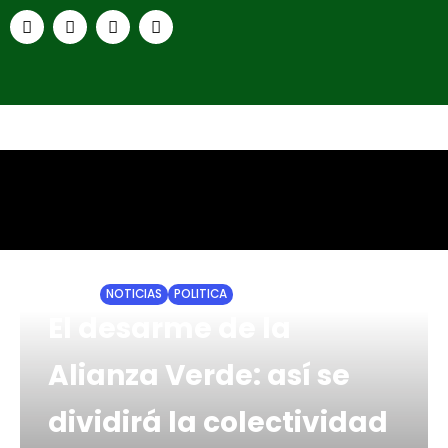
HOME
NOTICIAS
POLITICA
El desarme de la
Alianza Verde: así se
dividirá la colectividad