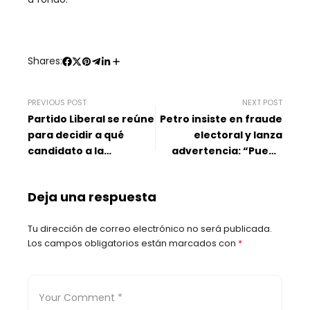
Shares:
PREVIOUS POST
NEXT POST
Partido Liberal se reúne
Petro insiste en fraude
para decidir a qué
electoral y lanza
candidato a la
advertencia: “Puede
Presidencia apoyar en
llevar a Colombia a la
primera vuelta
violencia más grande”
Deja una respuesta
Tu dirección de correo electrónico no será publicada.
Los campos obligatorios están marcados con
*