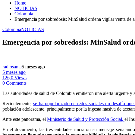
Home
NOTICIAS
Colombia
Emergencia por sobredosis: MinSalud ordena vigilar venta de a
Colombia
NOTICIAS
Emergencia por sobredosis: MinSalud orden
radiosanta
5 meses ago
5 meses ago
126,0 Views
0 Comments
Las autoridades de salud de Colombia emitieron una alerta urgente y a
Recientemente,
se ha popularizado en redes sociales un desafío qu
población adolescente, principalmente por la ingesta masiva de acetami
Ante este panorama, el
Ministerio de Salud y Protección Social,
el In
En el documento, las tres entidades iniciaron su mensaje señalando
hacemos un llamado urgente a la responsabilidad y la vigilancia 