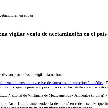
cetaminofén en el país
a vigilar venta de acetaminofén en el país
ctivaron protocolos de vigilancia nacional.
e fomenta el consumo excesivo de fármacos sin prescripción médica
. 
nofén, lo que ha generado preocupación en las familias y en las autorid
stituto Nacional de Vigilancia de Medicamentos y Alimentos (Invima) y e
 que “ante la alarmante tendencia de ‘retos’ en redes sociales que in
para el uso adecuado de los medicamentos de venta libre”.