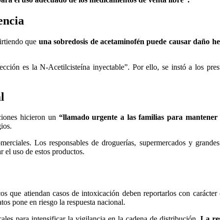
encia
virtiendo que
una sobredosis de acetaminofén puede causar daño hepá
lección es la N-Acetilcisteína inyectable”. Por ello, se instó a los pr
l
aciones hicieron un
“llamado urgente a las familias para mantener 
ios.
omerciales. Los responsables de droguerías, supermercados y grandes
 el uso de estos productos.
cos que atiendan casos de intoxicación deben reportarlos con carácter 
tos pone en riesgo la respuesta nacional.
les para intensificar la vigilancia en la cadena de distribución.
La re