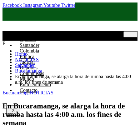
Facebook
Instagram
Youtube
Twitter
Inicio
Opinión
E
Santander
Colombia
Home
Política
NOTICIAS
Judicial
Santander
Deportes
Bucaramanga
Columnistas
En Bucaramanga, se alarga la hora de rumba hasta las 4:00
Mundo
a.m. los fines de semana
Entretenimiento
Contacto
Bucaramanga
NOTICIAS
En Bucaramanga, se alarga la hora de
X
rumba hasta las 4:00 a.m. los fines de
semana