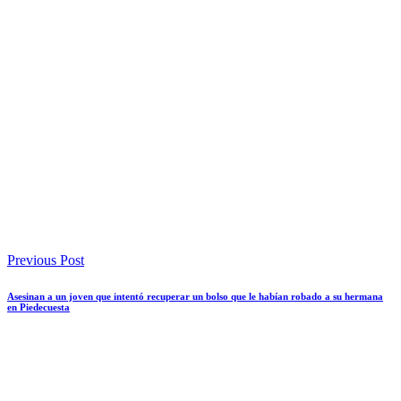
Previous Post
Asesinan a un joven que intentó recuperar un bolso que le habían robado a su hermana
en Piedecuesta