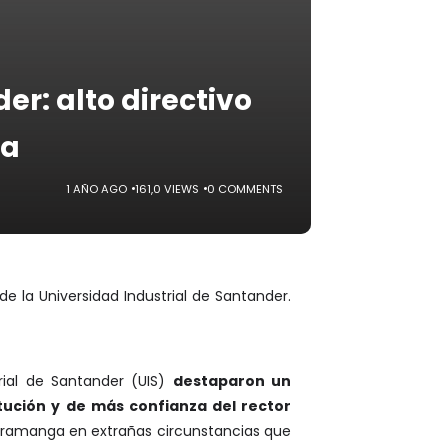
er: alto directivo
ta
1 AÑO AGO
161,0 VIEWS
0 COMMENTS
e la Universidad Industrial de Santander.
rial de Santander (UIS)
destaparon un
tución y de más confianza del rector
ucaramanga en extrañas circunstancias que