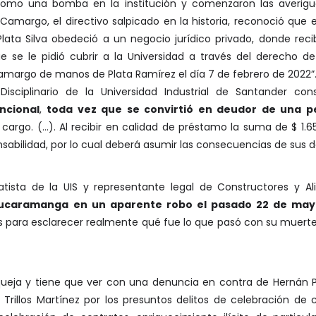
omo una bomba en la institución y comenzaron las averiguac
amargo, el directivo salpicado en la historia, reconoció que 
lata Silva obedeció a un negocio jurídico privado, donde rec
 que se le pidió cubrir a la Universidad a través del derecho 
amargo de manos de Plata Ramírez el día 7 de febrero de 2022”
 Disciplinario de la Universidad Industrial de Santander 
ncional
,
toda vez que se convirtió en deudor de una 
cargo. (…). Al recibir en calidad de préstamo la suma de $ 1.65
nsabilidad, por lo cual deberá asumir las consecuencias de sus d
ratista de la UIS y representante legal de Constructores y A
 Bucaramanga
en un aparente robo el pasado 22 de ma
 para esclarecer realmente qué fue lo que pasó con su muerte. 
eja y tiene que ver con una denuncia en contra de Hernán Por
rillos Martínez por los presuntos delitos de celebración de 