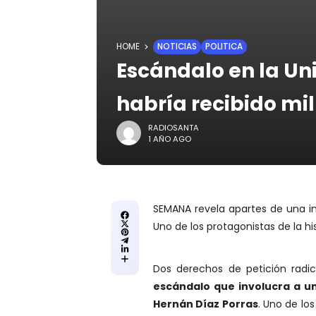
HOME
NOTICIAS
POLITICA
Escándalo en la Uni
habría recibido mi
RADIOSANTA
1 AÑO AGO
SEMANA revela apartes de una inv
Uno de los protagonistas de la h
Dos derechos de petición radic
escándalo que involucra a un
Hernán Díaz Porras
. Uno de lo