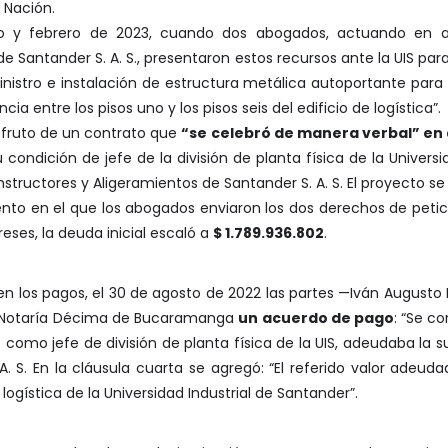
a Nación.
ro y febrero de 2023, cuando dos abogados, actuando en a
 Santander S. A. S., presentaron estos recursos ante la UIS para
inistro e instalación de estructura metálica autoportante para 
ia entre los pisos uno y los pisos seis del edificio de logística”.
o fruto de un contrato que
“se celebró de manera verbal” en 
u condición de jefe de la división de planta física de la Univers
structores y Aligeramientos de Santander S. A. S. El proyecto se 
to en el que los abogados enviaron los dos derechos de petició
eses, la deuda inicial escaló a
$ 1.789.936.802
.
en los pagos, el 30 de agosto de 2022 las partes —Iván Augusto
a Notaría Décima de Bucaramanga
un acuerdo de pago
: “Se c
omo jefe de división de planta física de la UIS, adeudaba la s
A. S. En la cláusula cuarta se agregó: “El referido valor adeu
logística de la Universidad Industrial de Santander”.