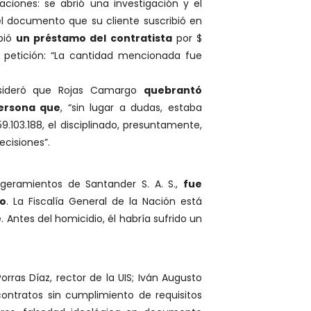
iones: se abrió una investigación y el
el documento que su cliente suscribió en
ibió
un préstamo del contratista
por $
de petición: “La cantidad mencionada fue
.
consideró que Rojas Camargo
quebrantó
persona que
, “sin lugar a dudas, estaba
9.103.188, el disciplinado, presuntamente,
ecisiones”.
ligeramientos de Santander S. A. S.,
fue
yo
. La Fiscalía General de la Nación está
Antes del homicidio, él habría sufrido un
ras Díaz, rector de la UIS; Iván Augusto
contratos sin cumplimiento de requisitos