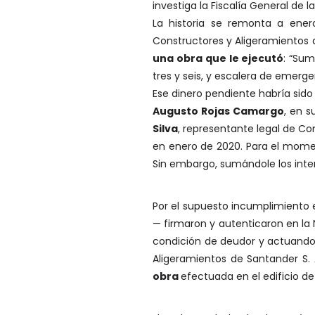
investiga la Fiscalía General de l
La historia se remonta a ene
Constructores y Aligeramientos de
una obra que le ejecutó
: “Sum
tres y seis, y escalera de emergenc
Ese dinero pendiente habría sid
Augusto Rojas Camargo
, en s
Silva
, representante legal de Con
en enero de 2020. Para el momen
Sin embargo, sumándole los inter
Por el supuesto incumplimiento 
— firmaron y autenticaron en l
condición de deudor y actuando c
Aligeramientos de Santander S. 
obra
efectuada en el edificio de 