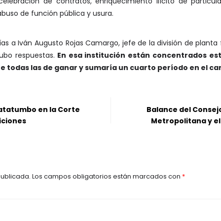
 celebración de contratos, enriquecimiento ilícito de partic
abuso de función pública y usura.
s a Iván Augusto Rojas Camargo, jefe de la división de planta f
hubo respuestas.
En esa institución están concentrados es
ne todas las de ganar y sumaría un cuarto período en el ca
Catatumbo en la Corte
Balance del Consej
iciones
Metropolitana y el
publicada.
Los campos obligatorios están marcados con
*