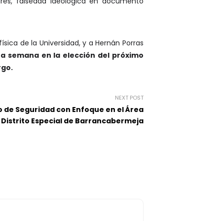
ulares, falsedad ideológica en documento
ísica de la Universidad, y a Hernán Porras
ta semana en la elección del próximo
rgo.
NEXT POST
o de Seguridad con Enfoque en el Área
 Distrito Especial de Barrancabermeja