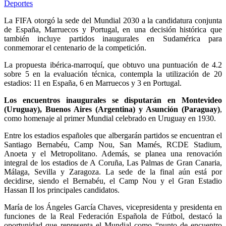
Deportes
La FIFA otorgó la sede del Mundial 2030 a la candidatura conjunta
de España, Marruecos y Portugal, en una decisión histórica que
también incluye partidos inaugurales en Sudamérica para
conmemorar el centenario de la competición.
La propuesta ibérica-marroquí, que obtuvo una puntuación de 4.2
sobre 5 en la evaluación técnica, contempla la utilización de 20
estadios: 11 en España, 6 en Marruecos y 3 en Portugal.
Los encuentros inaugurales se disputarán en Montevideo
(Uruguay), Buenos Aires (Argentina) y Asunción (Paraguay)
,
como homenaje al primer Mundial celebrado en Uruguay en 1930.
Entre los estadios españoles que albergarán partidos se encuentran el
Santiago Bernabéu, Camp Nou, San Mamés, RCDE Stadium,
Anoeta y el Metropolitano. Además, se planea una renovación
integral de los estadios de A Coruña, Las Palmas de Gran Canaria,
Málaga, Sevilla y Zaragoza. La sede de la final aún está por
decidirse, siendo el Bernabéu, el Camp Nou y el Gran Estadio
Hassan II los principales candidatos.
María de los Ángeles García Chaves, vicepresidenta y presidenta en
funciones de la Real Federación Española de Fútbol, ​​destacó la
oportunidad que representa el Mundial como “punto de encuentro