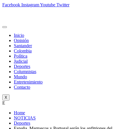
Facebook
Instagram
Youtube
Twitter
Inicio
Opinión
Santander
Colombia
Política
Judicial
Deportes
Columnistas
Mundo
Entretenimiento
Contacto
X
E
Home
NOTICIAS
Deportes
España, Marruecos y Portugal serán los anfitriones del