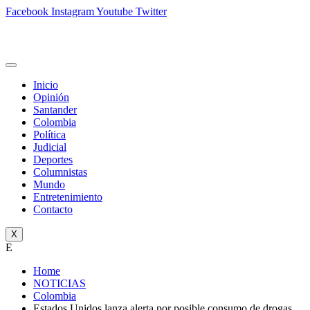
Facebook
Instagram
Youtube
Twitter
Inicio
Opinión
Santander
Colombia
Política
Judicial
Deportes
Columnistas
Mundo
Entretenimiento
Contacto
X
E
Home
NOTICIAS
Colombia
Estados Unidos lanza alerta por posible consumo de drogas