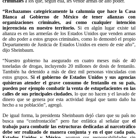
criminales
a los que, según ella, les vende armas de alto poder.
“Rechazamos categóricamente la calumnia que hace la Casa
Blanca al Gobierno de México de tener alianzas con
organizaciones criminales, así como cualquier intención
injerencista en nuestro territorio.
Si en algún lugar existe tal
alianza es en las armerías de los Estados Unidos que venden armas
de alto poder a estos grupos criminales, como lo demostró el propio
Departamento de Justicia de Estados Unidos en enero de este año”,
dijo Sheinbaum.
“Nuestro gobierno ha asegurado en cuatro meses más de 40
toneladas de drogas, incluyendo 20 millones de dosis de fentanilo.
También ha detenido a más de diez mil personas vinculadas con
estos grupos.
Si el gobierno de Estados Unidos y sus agencias
quisieran atender el grave consumo de fentanilo en su país,
pueden por ejemplo combatir la venta de estupefacientes en las
calles de sus principales ciudades
, lo que no hacen y el lavado de
dinero que se genera por esta actividad ilegal que tanto daño ha
hecho a su población”, agregó.
De igual forma, la presidenta Sheinbaum dejó claro que su país no
busca una “confrontación” pero fue enfática al señalar que
el
trabajo para combatir las estructuras dedicadas al narcotráfico
debe ser realizado de manera conjunta y en el que cada país,
Estados Unidos y México,
asuman sus responsabilidades sin