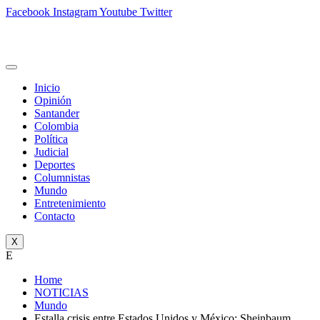
Facebook
Instagram
Youtube
Twitter
Inicio
Opinión
Santander
Colombia
Política
Judicial
Deportes
Columnistas
Mundo
Entretenimiento
Contacto
X
E
Home
NOTICIAS
Mundo
Estalla crisis entre Estados Unidos y México: Sheinbaum