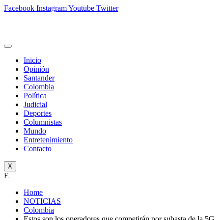
Facebook
Instagram
Youtube
Twitter
Inicio
Opinión
Santander
Colombia
Política
Judicial
Deportes
Columnistas
Mundo
Entretenimiento
Contacto
X
E
Home
NOTICIAS
Colombia
Estos son los operadores que competirán por subasta de la 5G